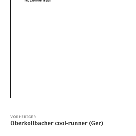
Beitragsnavigation
VORHERIGER
Oberkollbacher cool-runner (Ger)
Vorheriger
Beitrag: