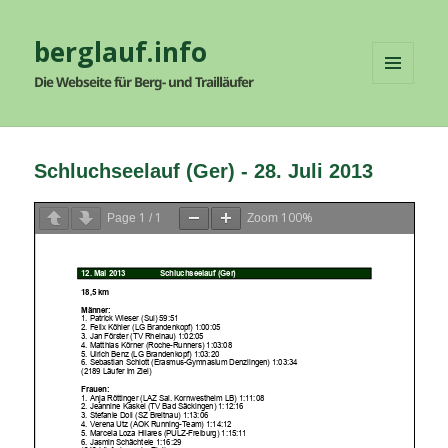
berglauf.info
Die Webseite für Berg- und Trailläufer
MENÜ
UND
WIDGETS
Schluchseelauf (Ger) - 28. Juli 2013
1
1
100%
Page
/
Zoom