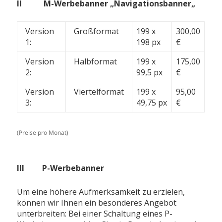
I
I M-Werbebanner „
Navigationsbanner
„
Version
Großformat
199 x
300,00
1:
198 px
€
Version
Halbformat
199 x
175,00
2:
99,5 px
€
Version
Viertelformat
199 x
95,00
3:
49,75 px
€
(Preise pro Monat)
III P-Werbebanner
Um eine höhere Aufmerksamkeit zu erzielen,
können wir Ihnen ein besonderes Angebot
unterbreiten: Bei einer Schaltung eines P-