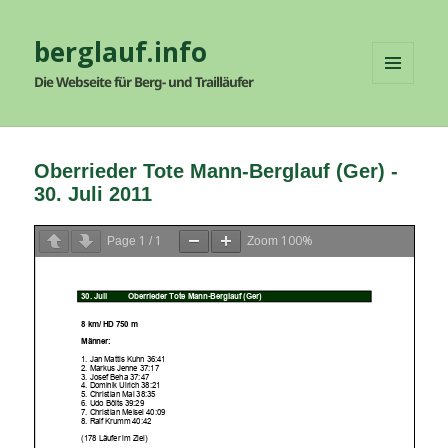
berglauf.info
Die Webseite für Berg- und Trailläufer
MENÜ
UND
WIDGETS
Oberrieder Tote Mann-Berglauf (Ger) -
30. Juli 2011
1
1
100%
Page
/
Zoom