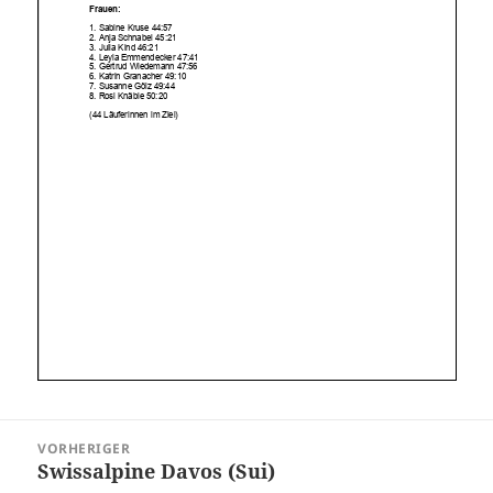
Beitragsnavigation
VORHERIGER
Swissalpine Davos (Sui)
Vorheriger