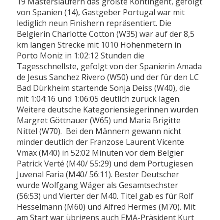
19 Mastersläufern das größte Kontingent, gefolgt
von Spanien (14), Gastgeber Portugal war mit
lediglich neun Finishern repräsentiert. Die
Belgierin Charlotte Cotton (W35) war auf der 8,5
km langen Strecke mit 1010 Höhenmetern in
Porto Moniz in 1:02:12 Stunden die
Tagesschnellste, gefolgt von der Spanierin Amada
de Jesus Sanchez Rivero (W50) und der für den LC
Bad Dürkheim startende Sonja Deiss (W40), die
mit 1:04:16 und 1:06:05 deutlich zurück lagen.
Weitere deutsche Kategoriensiegerinnen wurden
Margret Göttnauer (W65) und Maria Brigitte
Nittel (W70). Bei den Männern gewann nicht
minder deutlich der Franzose Laurent Vicente
Vmax (M40) in 52:02 Minuten vor dem Belgier
Patrick Verté (M40/ 55:29) und dem Portugiesen
Juvenal Faria (M40/ 56:11). Bester Deutscher
wurde Wolfgang Wäger als Gesamtsechster
(56:53) und Vierter der M40. Titel gab es für Rolf
Hesselmann (M60) und Alfred Hermes (M70). Mit
am Start war übrigens auch EMA-Präsident Kurt