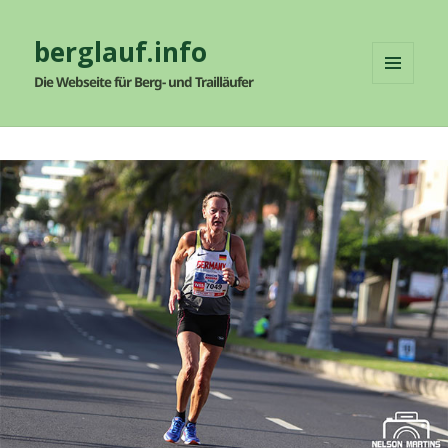
berglauf.info
Die Webseite für Berg- und Trailläufer
MENÜ
UND
WIDGETS