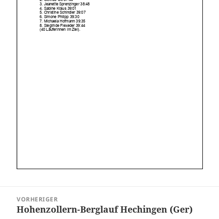
Beitragsnavigation
VORHERIGER
Hohenzollern-Berglauf Hechingen (Ger)
Vorheriger