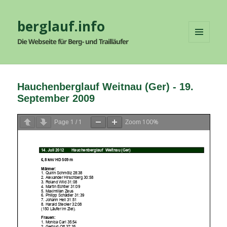
berglauf.info
Die Webseite für Berg- und Trailläufer
MENÜ
UND
WIDGETS
Hauchenberglauf Weitnau (Ger) - 19.
September 2009
1
1
100%
Page
/
Zoom