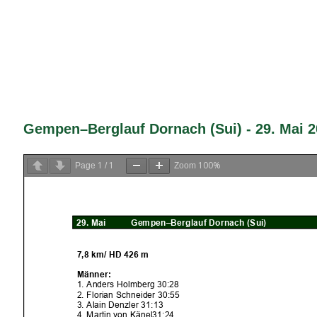
Gempen–Berglauf Dornach (Sui) - 29. Mai 
1
1
100%
Page
/
Zoom