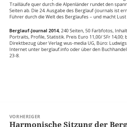
Trailläufe quer durch die Alpenländer rundet den span
Seiten ab. Die 24. Ausgabe des Berglauf-Journals ist 
Führer durch die Welt des Berglaufes – und macht Lust 
Berglauf-Journal 2014
, 240 Seiten, 50 Farbfotos, Inhalt
Portraits, Profile, Statistik. Preis Euro 11,00/ SFr 14,00;
Direktbezug über Verlag wus-media UG, Büro: Ludwigst
Internet unter berglauf.info oder über den Buchhande
23-8.
ragsnavigation
VORHERIGER
Harmonische Sitzung der Berg
Vorheriger