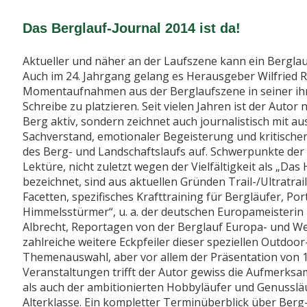
Das Berglauf-Journal 2014 ist da!
Aktueller und näher an der Laufszene kann ein Bergla
Auch im 24. Jahrgang gelang es Herausgeber Wilfried R
Momentaufnahmen aus der Berglaufszene in seiner ih
Schreibe zu platzieren. Seit vielen Jahren ist der Autor 
Berg aktiv, sondern zeichnet auch journalistisch mit 
Sachverstand, emotionaler Begeisterung und kritischer
des Berg- und Landschaftslaufs auf. Schwerpunkte der
Lektüre, nicht zuletzt wegen der Vielfältigkeit als „Da
bezeichnet, sind aus aktuellen Gründen Trail-/Ultratrail
Facetten, spezifisches Krafttraining für Bergläufer, Por
Himmelsstürmer“, u. a. der deutschen Europameisterin 
Albrecht, Reportagen von der Berglauf Europa- und We
zahlreiche weitere Eckpfeiler dieser speziellen Outdoor-
Themenauswahl, aber vor allem der Präsentation von 1
Veranstaltungen trifft der Autor gewiss die Aufmerksa
als auch der ambitionierten Hobbyläufer und Genussläu
Alterklasse. Ein kompletter Terminüberblick über Berg