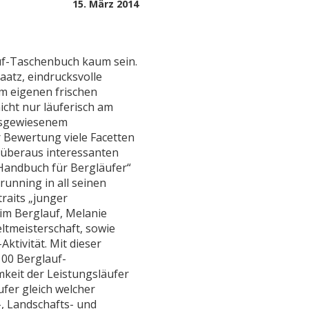
Veröffentlicht
15. März 2014
am
uf-Taschenbuch kaum sein.
aatz, eindrucksvolle
m eigenen frischen
nicht nur läuferisch am
ausgewiesenem
 Bewertung viele Facetten
 überaus interessanten
s Handbuch für Bergläufer“
running in all seinen
traits „junger
im Berglauf, Melanie
ltmeisterschaft, sowie
Aktivität. Mit dieser
00 Berglauf-
mkeit der Leistungsläufer
fer gleich welcher
-, Landschafts- und