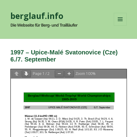
berglauf.info
Die Webseite für Berg- und Trailläufer
MENÜ
UND
WIDGETS
1997 – Upice-Malé Svatonovice (Cze)
6./7. September
1
2
100%
Page
/
Zoom