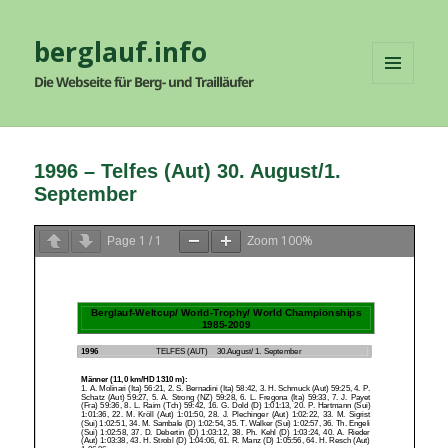
berglauf.info
Die Webseite für Berg- und Trailläufer
MENÜ
UND
WIDGETS
1996 – Telfes (Aut) 30. August/1.
September
1
1
100%
Page
/
Zoom