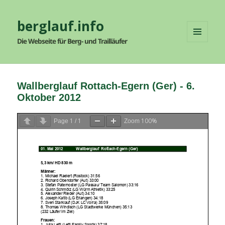
berglauf.info
Die Webseite für Berg- und Trailläufer
MENÜ
UND
WIDGETS
Wallberglauf Rottach-Egern (Ger) - 6.
Oktober 2012
1
1
100%
Page
/
Zoom