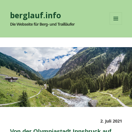
berglauf.info
Die Webseite für Berg- und Trailläufer
MENÜ
UND
WIDGETS
Veröffentlicht
2. Juli 2021
am
Von der Olympiastadt Innsbruck auf