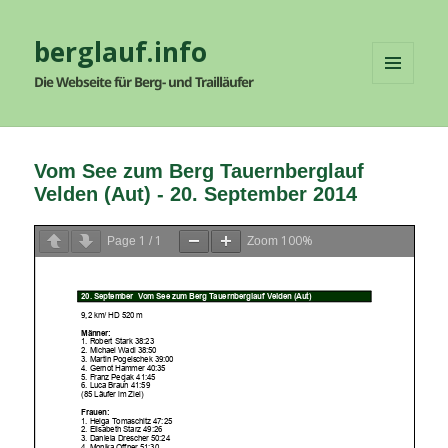
berglauf.info
Die Webseite für Berg- und Trailläufer
MENÜ
UND
WIDGETS
Vom See zum Berg Tauernberglauf
Velden (Aut) - 20. September 2014
1
1
100%
Page
/
Zoom