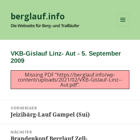
berglauf.info
Die Webseite für Berg- und Trailläufer
MENÜ
UND
WIDGETS
VKB-Gislauf Linz- Aut - 5. September
2009
Missing PDF "https://berglauf.info/wp-
content/uploads/2021/02/VKB-Gislauf-Linz--
Aut.pdf".
Beitragsnavigation
VORHERIGER
Jeizibärg-Lauf Gampel (Sui)
Vorheriger
Beitrag:
NÄCHSTER
Brandenkopf Berglauf Zell-
Nächster