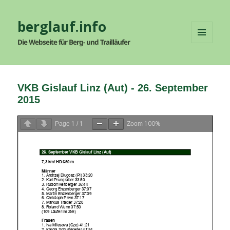
berglauf.info
Die Webseite für Berg- und Trailläufer
MENÜ
UND
WIDGETS
VKB Gislauf Linz (Aut) - 26. September
2015
1
1
100%
Page
/
Zoom