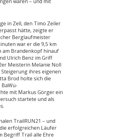
ngen waren – und mit
 in Zell, den Timo Zeiler
rpasst hätte, zeigte er
tscher Berglaufmeister
inuten war er die 9,5 km
m am Brandenkopf hinauf
d Ulrich Benz im Griff
2er Meisterin Melanie Noll
 Steigerung ihres eigenen
ta Brod holte sich die
ie BaWü-
chte mit Markus Görger ein
ersuch startete und als
s.
nalen TrailRUN21 – und
die erfolgreichen Läufer
 Begriff Trail alle Ehre