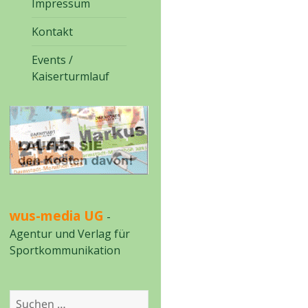
Impressum
Kontakt
Events /
Kaiserturmlauf
wus-media UG
-
Agentur und Verlag für
Sportkommunikation
Suchen