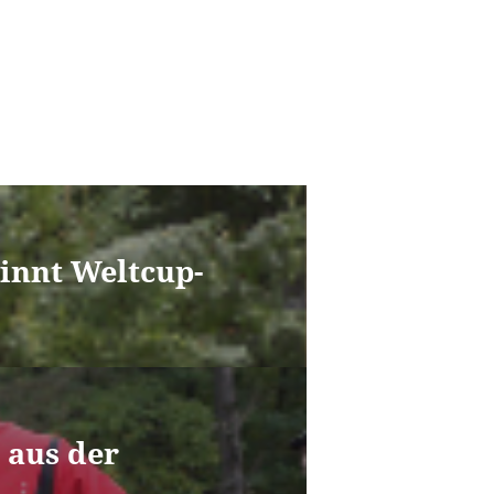
innt Weltcup-
 aus der