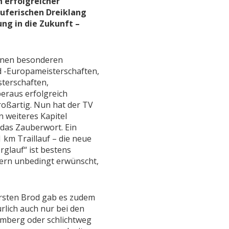
 erfolgreicher
uferischen Dreiklang
ng in die Zukunft –
einen besonderen
d -Europameisterschaften,
sterschaften,
eraus erfolgreich
oßartig. Nun hat der TV
weiteres Kapitel
 das Zauberwort. Ein
 km Traillauf – die neue
rglauf“ ist bestens
ern unbedingt erwünscht,
Carsten Brod gab es zudem
rlich auch nur bei den
mberg oder schlichtweg