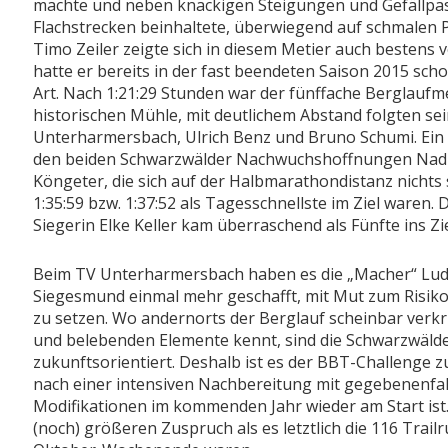
machte und neben knackigen Steigungen und Gefällpas
Flachstrecken beinhaltete, überwiegend auf schmalen
Timo Zeiler zeigte sich in diesem Metier auch bestens vo
hatte er bereits in der fast beendeten Saison 2015 sch
Art. Nach 1:21:29 Stunden war der fünffache Berglaufme
historischen Mühle, mit deutlichem Abstand folgten s
Unterharmersbach, Ulrich Benz und Bruno Schumi. Ein s
den beiden Schwarzwälder Nachwuchshoffnungen Nadia
Köngeter, die sich auf der Halbmarathondistanz nichts
1:35:59 bzw. 1:37:52 als Tagesschnellste im Ziel waren. 
Siegerin Elke Keller kam überraschend als Fünfte ins Zie
Beim TV Unterharmersbach haben es die „Macher“ Ludw
Siegesmund einmal mehr geschafft, mit Mut zum Risiko
zu setzen. Wo andernorts der Berglauf scheinbar verk
und belebenden Elemente kennt, sind die Schwarzwäld
zukunftsorientiert. Deshalb ist es der BBT-Challenge 
nach einer intensiven Nachbereitung mit gegebenenfal
Modifikationen im kommenden Jahr wieder am Start ist.
(noch) größeren Zuspruch als es letztlich die 116 Trai