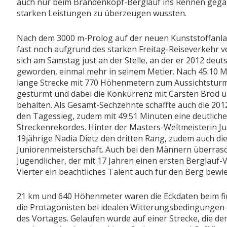
auch nur beim Brandenkopf-Berglauf ins Rennen gega
starken Leistungen zu überzeugen wussten.
Nach dem 3000 m-Prolog auf der neuen Kunststoffanlage
fast noch aufgrund des starken Freitag-Reiseverkehr ve
sich am Samstag just an der Stelle, an der er 2012 deu
geworden, einmal mehr in seinem Metier. Nach 45:10 M
lange Strecke mit 770 Höhenmetern zum Aussichtstur
gestürmt und dabei die Konkurrenz mit Carsten Brod un
behalten. Als Gesamt-Sechzehnte schaffte auch die 201
den Tagessieg, zudem mit 49:51 Minuten eine deutliche
Streckenrekordes. Hinter der Masters-Weltmeisterin Jut
19jährige Nadia Dietz den dritten Rang, zudem auch d
Juniorenmeisterschaft. Auch bei den Männern überras
Jugendlicher, der mit 17 Jahren einen ersten Berglauf-V
Vierter ein beachtliches Talent auch für den Berg bewie
21 km und 640 Höhenmeter waren die Eckdaten beim fi
die Protagonisten bei idealen Witterungsbedingungen 
des Vortages. Gelaufen wurde auf einer Strecke, die dem