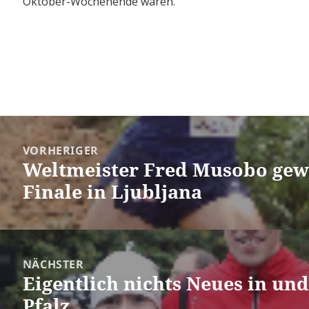
Oktober-Wochenende waren.
ragsnavigation
VORHERIGER
Weltmeister Fred Musobo gew
Vorheriger
Finale in Ljubljana
Beitrag:
NÄCHSTER
Eigentlich nichts Neues in und
Nächster
Pfalz…
Beitrag: