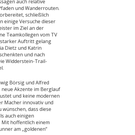
sagen auch relative
 Pfaden und Wanderrouten.
rbereitet, schließlich
on einige Versuche dieser
ister im Ziel an der
eine Teamkollegen vom TV
tarker Auftritt gelang
 Dietz und Katrin
 schenkten und nach
Die Widderstein-Trail-
l.
ig Börsig und Alfred
 neue Akzente im Berglauf
rustet und keine modernen
er Macher innovativ und
zu wünschen, dass diese
ls auch einigen
 Mit hoffentlich einem
lrunner am „goldenen“