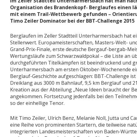
Im Zeller Stadtteil Unterharmersbach hat man nach
Organisation des Brandenkopf- Berglaufes einen lä
mit einem Trail-Wettbewerb gefunden – Orientieru
Timo Zeiler Dominator bei der BBT-Challenge 2015
Berglaufen im Zeller Stadtteil Unterharmersbach hat 
Stellenwert. Europameisterschaften, Masters-Welt- un
Grand-Prix-Finale, erste deutsche Bergauf-bergab-Mei
Wertungsläufe zum Schwarzwaldpokal – die Liste an üb
durchgeführten Titelkämpfen ist beeindruckend und gr
Unterharmersbach am ersten Oktober-Wochenende ein 
Berglauf-Geschichte aufgeschlagen: BBT-Challenge ist
Dreiklang aus 3000 m Bahnlauf, 9,5 km Berglauf und 21
Kreation aus der Abteilung „Neue Ideen braucht der Be
angekommen. Fortsetzung jedenfalls bei den Teilnehm
so der einhellige Tenor.
Mit Timo Zeiler, Ulrich Benz, Melanie Noll, Jutta und 
eine Reihe von prominenten Startern, die teilweise natü
integrierten Landesmeisterschaften von Baden-Württe