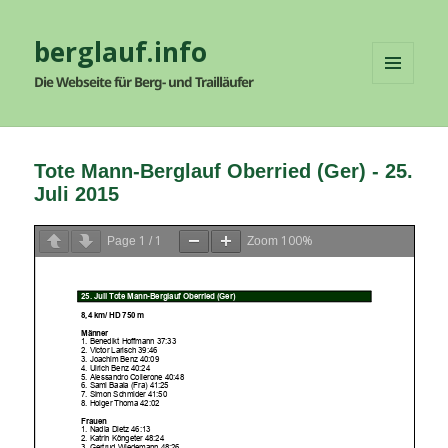
berglauf.info
Die Webseite für Berg- und Trailläufer
MENÜ
UND
WIDGETS
Tote Mann-Berglauf Oberried (Ger) - 25.
Juli 2015
1
1
100%
Page
/
Zoom