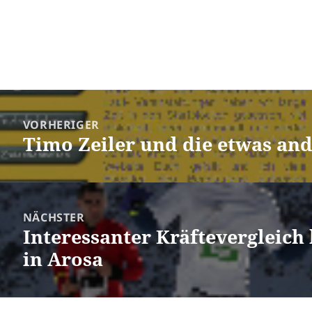
ragsnavigation
VORHERIGER
Timo Zeiler und die etwas an
Vorheriger
Beitrag:
NÄCHSTER
Interessanter Kräftevergleic
Nächster
in Arosa
Beitrag: