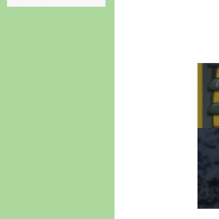
nach:
Beit