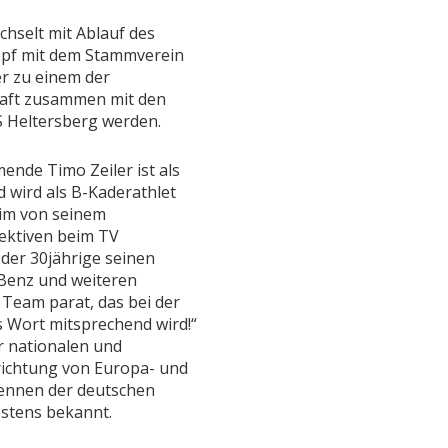
chselt mit Ablauf des
pf mit dem Stammverein
r zu einem der
haft zusammen mit den
 Heltersberg werden.
nde Timo Zeiler ist als
d wird als B-Kaderathlet
im von seinem
pektiven beim TV
er 30jährige seinen
 Benz und weiteren
Team parat, das bei der
s Wort mitsprechend wird!“
er nationalen und
richtung von Europa- und
Rennen der deutschen
estens bekannt.