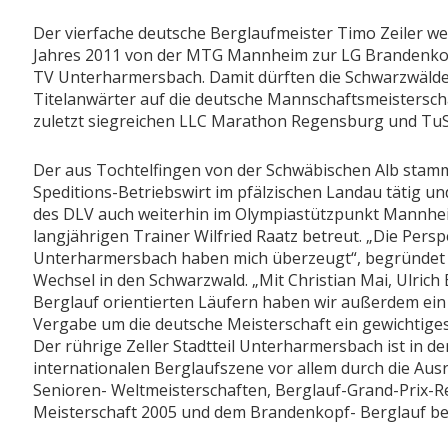
Der vierfache deutsche Berglaufmeister Timo Zeiler we
Jahres 2011 von der MTG Mannheim zur LG Brandenko
TV Unterharmersbach. Damit dürften die Schwarzwälde
Titelanwärter auf die deutsche Mannschaftsmeistersc
zuletzt siegreichen LLC Marathon Regensburg und TuS
Der aus Tochtelfingen von der Schwäbischen Alb stamme
Speditions-Betriebswirt im pfälzischen Landau tätig un
des DLV auch weiterhin im Olympiastützpunkt Mannhe
langjährigen Trainer Wilfried Raatz betreut. „Die Pers
Unterharmersbach haben mich überzeugt“, begründet d
Wechsel in den Schwarzwald. „Mit Christian Mai, Ulrich
Berglauf orientierten Läufern haben wir außerdem ein 
Vergabe um die deutsche Meisterschaft ein gewichtige
Der rührige Zeller Stadtteil Unterharmersbach ist in d
internationalen Berglaufszene vor allem durch die Aus
Senioren- Weltmeisterschaften, Berglauf-Grand-Prix-
Meisterschaft 2005 und dem Brandenkopf- Berglauf b