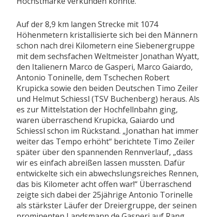
Höchstmarke verkünden konnte.
Auf der 8,9 km langen Strecke mit 1074
Höhenmetern kristallisierte sich bei den Männern
schon nach drei Kilometern eine Siebenergruppe
mit dem sechsfachen Weltmeister Jonathan Wyatt,
den Italienern Marco de Gasperi, Marco Gaiardo,
Antonio Toninelle, dem Tschechen Robert
Krupicka sowie den beiden Deutschen Timo Zeiler
und Helmut Schiessl (TSV Buchenberg) heraus. Als
es zur Mittelstation der Hochfellnbahn ging,
waren überraschend Krupicka, Gaiardo und
Schiessl schon im Rückstand. „Jonathan hat immer
weiter das Tempo erhöht“ berichtete Timo Zeiler
später über den spannenden Rennverlauf, „dass
wir es einfach abreißen lassen mussten. Dafür
entwickelte sich ein abwechslungsreiches Rennen,
das bis Kilometer acht offen war!“ Überraschend
zeigte sich dabei der 25jährige Antonio Torinelle
als stärkster Läufer der Dreiergruppe, der seinen
prominenten Landsmann de Gasperi auf Rang