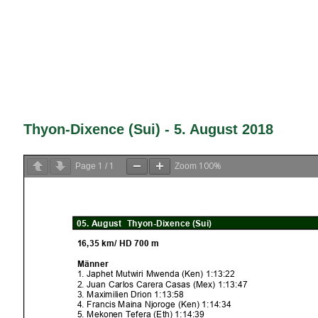
Thyon-Dixence (Sui) - 5. August 2018
1
1
100%
Page
/
Zoom