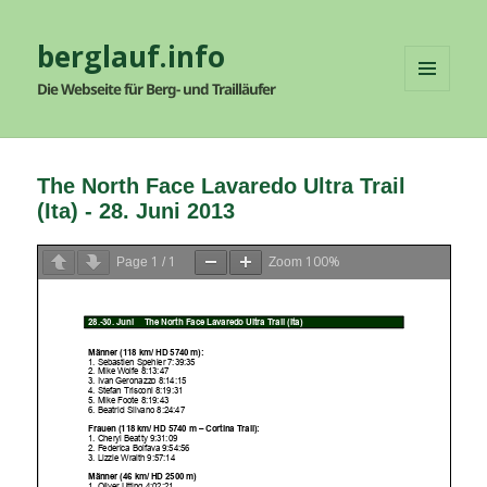
berglauf.info
Die Webseite für Berg- und Trailläufer
MENÜ
UND
WIDGETS
The North Face Lavaredo Ultra Trail
(Ita) - 28. Juni 2013
1
1
100%
Page
/
Zoom