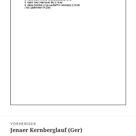
Beitragsnavigation
VORHERIGER
Jenaer Kernberglauf (Ger)
Vorheriger