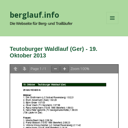
berglauf.info
Die Webseite für Berg- und Trailläufer
MENÜ
UND
WIDGETS
Teutoburger Waldlauf (Ger) - 19.
Oktober 2013
1
1
100%
Page
/
Zoom