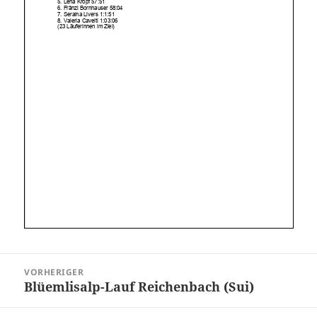
Beitragsnavigation
VORHERIGER
Blüemlisalp-Lauf Reichenbach (Sui)
Vorheriger
Beitrag: