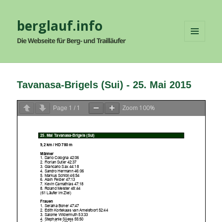
berglauf.info
Die Webseite für Berg- und Trailläufer
MENÜ
UND
WIDGETS
Tavanasa-Brigels (Sui) - 25. Mai 2015
1
1
100%
Page
/
Zoom