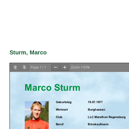
Sturm, Marco
1
1
100%
Page
/
Zoom