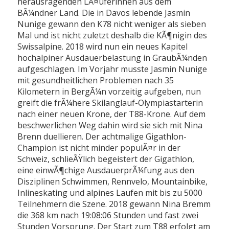
herausragenden LÃ¤uferinnen aus dem
BÃ¼ndner Land. Die in Davos lebende Jasmin
Nunige gewann den K78 nicht weniger als sieben
Mal und ist nicht zuletzt deshalb die KÃ¶nigin des
Swissalpine. 2018 wird nun ein neues Kapitel
hochalpiner Ausdauerbelastung in GraubÃ¼nden
aufgeschlagen. Im Vorjahr musste Jasmin Nunige
mit gesundheitlichen Problemen nach 35
Kilometern in BergÃ¼n vorzeitig aufgeben, nun
greift die frÃ¼here Skilanglauf-Olympiastarterin
nach einer neuen Krone, der T88-Krone. Auf dem
beschwerlichen Weg dahin wird sie sich mit Nina
Brenn duellieren. Der achtmalige Gigathlon-
Champion ist nicht minder populÃ¤r in der
Schweiz, schlieÃŸlich begeistert der Gigathlon,
eine einwÃ¶chige AusdauerprÃ¼fung aus den
Disziplinen Schwimmen, Rennvelo, Mountainbike,
Inlineskating und alpines Laufen mit bis zu 5000
Teilnehmern die Szene. 2018 gewann Nina Bremm
die 368 km nach 19:08:06 Stunden und fast zwei
Stunden Vorsprung. Der Start zum T88 erfolgt am