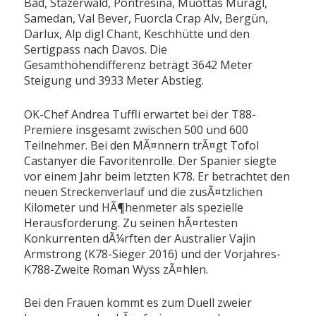
Bad, Stazerwald, Pontresina, Muottas Muragl,
Samedan, Val Bever, Fuorcla Crap Alv, Bergün,
Darlux, Alp digl Chant, Keschhütte und den
Sertigpass nach Davos. Die
Gesamthöhendifferenz beträgt 3642 Meter
Steigung und 3933 Meter Abstieg.
OK-Chef Andrea Tuffli erwartet bei der T88-
Premiere insgesamt zwischen 500 und 600
Teilnehmer. Bei den MÃ¤nnern trÃ¤gt Tofol
Castanyer die Favoritenrolle. Der Spanier siegte
vor einem Jahr beim letzten K78. Er betrachtet den
neuen Streckenverlauf und die zusÃ¤tzlichen
Kilometer und HÃ¶henmeter als spezielle
Herausforderung. Zu seinen hÃ¤rtesten
Konkurrenten dÃ¼rften der Australier Vajin
Armstrong (K78-Sieger 2016) und der Vorjahres-
K788-Zweite Roman Wyss zÃ¤hlen.
Bei den Frauen kommt es zum Duell zweier