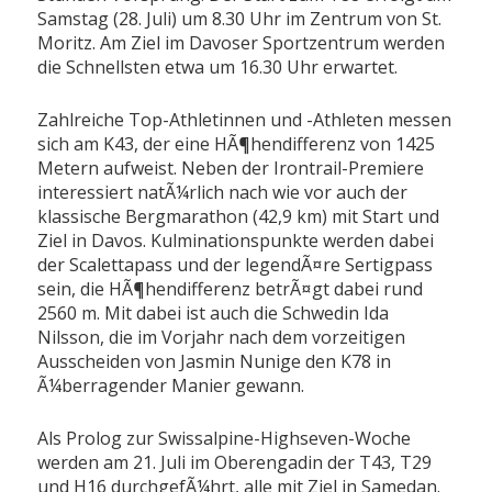
Samstag (28. Juli) um 8.30 Uhr im Zentrum von St.
Moritz. Am Ziel im Davoser Sportzentrum werden
die Schnellsten etwa um 16.30 Uhr erwartet.
Zahlreiche Top-Athletinnen und -Athleten messen
sich am K43, der eine HÃ¶hendifferenz von 1425
Metern aufweist. Neben der Irontrail-Premiere
interessiert natÃ¼rlich nach wie vor auch der
klassische Bergmarathon (42,9 km) mit Start und
Ziel in Davos. Kulminationspunkte werden dabei
der Scalettapass und der legendÃ¤re Sertigpass
sein, die HÃ¶hendifferenz betrÃ¤gt dabei rund
2560 m. Mit dabei ist auch die Schwedin Ida
Nilsson, die im Vorjahr nach dem vorzeitigen
Ausscheiden von Jasmin Nunige den K78 in
Ã¼berragender Manier gewann.
Als Prolog zur Swissalpine-Highseven-Woche
werden am 21. Juli im Oberengadin der T43, T29
und H16 durchgefÃ¼hrt, alle mit Ziel in Samedan.