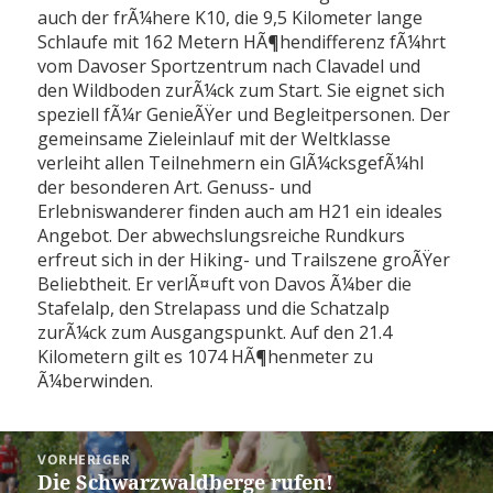
auch der frÃ¼here K10, die 9,5 Kilometer lange
Schlaufe mit 162 Metern HÃ¶hendifferenz fÃ¼hrt
vom Davoser Sportzentrum nach Clavadel und
den Wildboden zurÃ¼ck zum Start. Sie eignet sich
speziell fÃ¼r GenieÃŸer und Begleitpersonen. Der
gemeinsame Zieleinlauf mit der Weltklasse
verleiht allen Teilnehmern ein GlÃ¼cksgefÃ¼hl
der besonderen Art. Genuss- und
Erlebniswanderer finden auch am H21 ein ideales
Angebot. Der abwechslungsreiche Rundkurs
erfreut sich in der Hiking- und Trailszene groÃŸer
Beliebtheit. Er verlÃ¤uft von Davos Ã¼ber die
Stafelalp, den Strelapass und die Schatzalp
zurÃ¼ck zum Ausgangspunkt. Auf den 21.4
Kilometern gilt es 1074 HÃ¶henmeter zu
Ã¼berwinden.
Beitragsnavigation
VORHERIGER
Die Schwarzwaldberge rufen!
Vorheriger