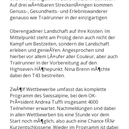
Auf drei wÃ¤hlbaren StreckenlÃ¤ngen kommen
Genuss-, Gesundheits- und Erlebniswanderer
genauso wie Trailrunner in der einzigartigen
Oberengadiner Landschaft auf ihre Kosten. Im
Mittelpunkt steht am Prolog denn auch nicht der
Kampf um Bestzeiten, sondern die Landschaft
erleben und genieÃŸen. Angesprochen sind
hierbei vor allem LÃ¤ufer aller Couleur, aber auch
Trailrunner in der Vorbereitung auf den
Highseven-HÃ¶hepunkt. Nina Brenn mÃ¶chte
dabei den T43 bestreiten.
ZwÃ¶lf Wettbewerbe umfasst das komplette
Programm des Swissalpine, bei dem OK-
PrÃ¤sident Andrea Tuffli insgesamt 4000
Teilnehmer erwartet. Nachmeldungen sind dabei
in allen Wettbewrben bis eine Stunde vor dem
Start noch mÃ¶glich, also auch eine Chance fÃ¼r
Kurzentschlossene. Wieder im Programm ist dabei