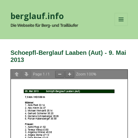
berglauf.info
Die Webseite für Berg- und Trailläufer
MENÜ
UND
WIDGETS
Schoepfl-Berglauf Laaben (Aut) - 9. Mai
2013
1
1
100%
Page
/
Zoom