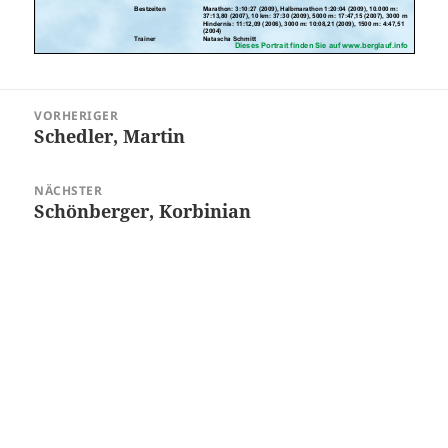
Beitragsnavigation
VORHERIGER
Schedler, Martin
Vorheriger
Beitrag:
NÄCHSTER
Schönberger, Korbinian
Nächster
Beitrag: