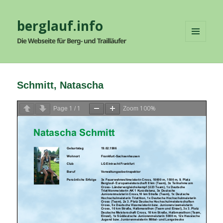
berglauf.info
Die Webseite für Berg- und Trailläufer
MENÜ
UND
WIDGETS
Schmitt, Natascha
1
1
100%
Page
/
Zoom