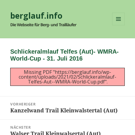
berglauf.info
Die Webseite für Berg- und Trailläufer
MENÜ
UND
WIDGETS
Schlickeralmlauf Telfes (Aut)- WMRA-
World-Cup - 31. Juli 2016
Missing PDF "https://berglauf.info/wp-
content/uploads/2021/02/Schlickeralmlauf-
Telfes-Aut--WMRA-World-Cup.pdf".
Beitragsnavigation
VORHERIGER
Kanzelwand Trail Kleinwalstertal (Aut)
Vorheriger
Beitrag:
NÄCHSTER
Walser Trail Kleinwalsertal (Aut)
Nächster