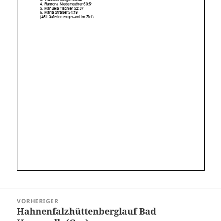
Beitragsnavigation
VORHERIGER
Hahnenfalzhüttenberglauf Bad
Vorheriger