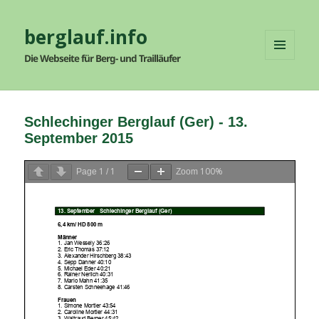
berglauf.info
Die Webseite für Berg- und Trailläufer
MENÜ
UND
WIDGETS
Schlechinger Berglauf (Ger) - 13.
September 2015
1
1
100%
Page
/
Zoom