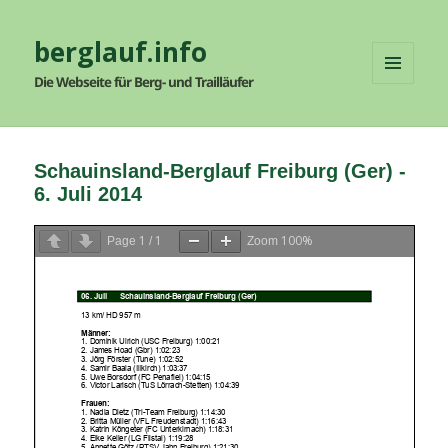
berglauf.info
Die Webseite für Berg- und Trailläufer
MENÜ
UND
WIDGETS
Schauinsland-Berglauf Freiburg (Ger) -
6. Juli 2014
1
1
100%
Page
/
Zoom