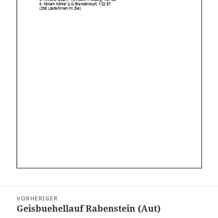
Beitragsnavigation
VORHERIGER
Geisbuehellauf Rabenstein (Aut)
Vorheriger