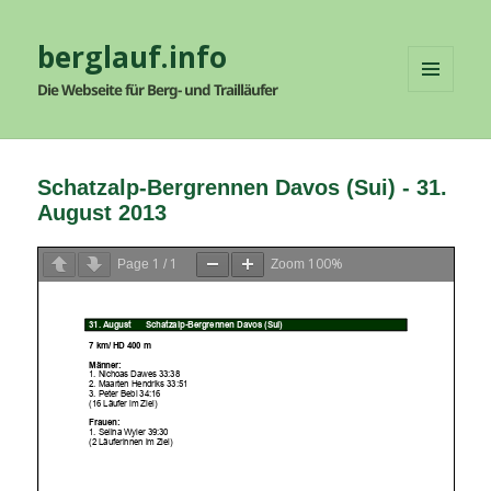
berglauf.info
Die Webseite für Berg- und Trailläufer
MENÜ
UND
WIDGETS
Schatzalp-Bergrennen Davos (Sui) - 31.
August 2013
1
1
100%
Page
/
Zoom