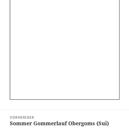
Beitragsnavigation
VORHERIGER
Sommer Gommerlauf Obergoms (Sui)
Vorheriger