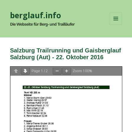
berglauf.info
Die Webseite für Berg- und Trailläufer
MENÜ
UND
WIDGETS
Salzburg Trailrunning und Gaisberglauf
Salzburg (Aut) - 22. Oktober 2016
1
2
100%
Page
/
Zoom