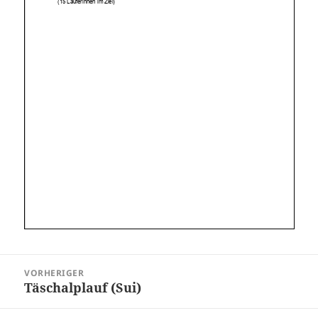
Beitragsnavigation
VORHERIGER
Täschalplauf (Sui)
Vorheriger
Beitrag: