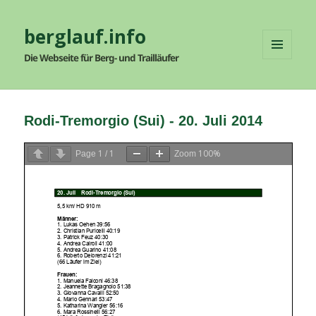
berglauf.info
Die Webseite für Berg- und Trailläufer
MENÜ
UND
WIDGETS
Rodi-Tremorgio (Sui) - 20. Juli 2014
1
1
100%
Page
/
Zoom