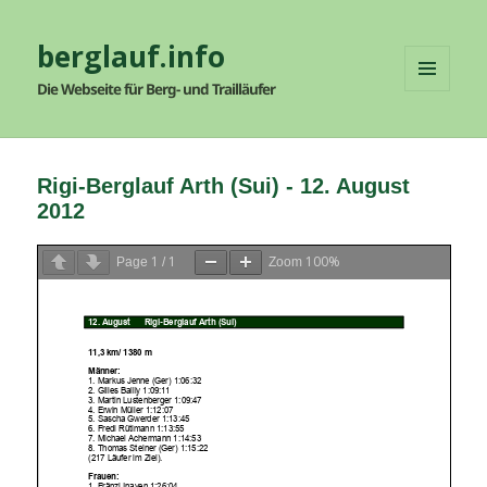
berglauf.info
Die Webseite für Berg- und Trailläufer
MENÜ
UND
WIDGETS
Rigi-Berglauf Arth (Sui) - 12. August
2012
1
1
100%
Page
/
Zoom