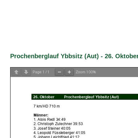
Prochenberglauf Ybbsitz (Aut) - 26. Oktobe
1
1
100%
Page
/
Zoom