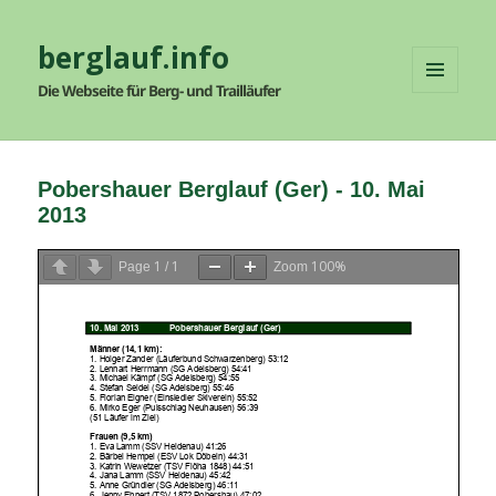
berglauf.info
Die Webseite für Berg- und Trailläufer
MENÜ
UND
WIDGETS
Pobershauer Berglauf (Ger) - 10. Mai
2013
1
1
100%
Page
/
Zoom