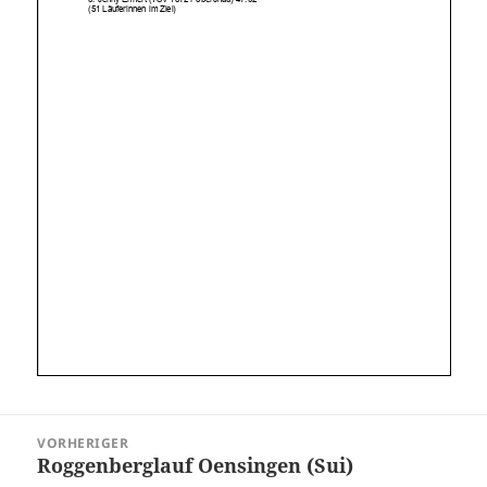
Beitragsnavigation
VORHERIGER
Roggenberglauf Oensingen (Sui)
Vorheriger