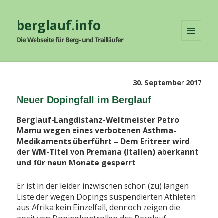
berglauf.info
Die Webseite für Berg- und Trailläufer
MENÜ
UND
WIDGETS
Veröffentlicht
30. September 2017
am
Neuer Dopingfall im Berglauf
Berglauf-Langdistanz-Weltmeister Petro
Mamu wegen eines verbotenen Asthma-
Medikaments überführt – Dem Eritreer wird
der WM-Titel von Premana (Italien) aberkannt
und für neun Monate gesperrt
Er ist in der leider inzwischen schon (zu) langen
Liste der wegen Dopings suspendierten Athleten
aus Afrika kein Einzelfall, dennoch zeigen die
positiven Dopingkontrollen des Berglauf-