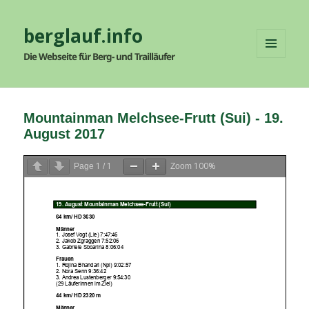
berglauf.info
Die Webseite für Berg- und Trailläufer
MENÜ
UND
WIDGETS
Mountainman Melchsee-Frutt (Sui) - 19.
August 2017
1
1
100%
Page
/
Zoom