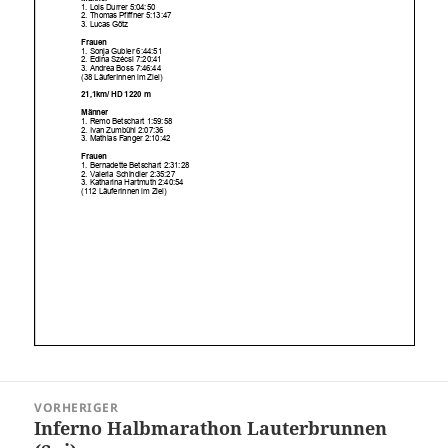
Beitragsnavigation
VORHERIGER
Inferno Halbmarathon Lauterbrunnen
Vorheriger