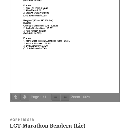
1
1
100%
Page
/
Zoom
Beitragsnavigation
VORHERIGER
LGT-Marathon Bendern (Lie)
Vorheriger