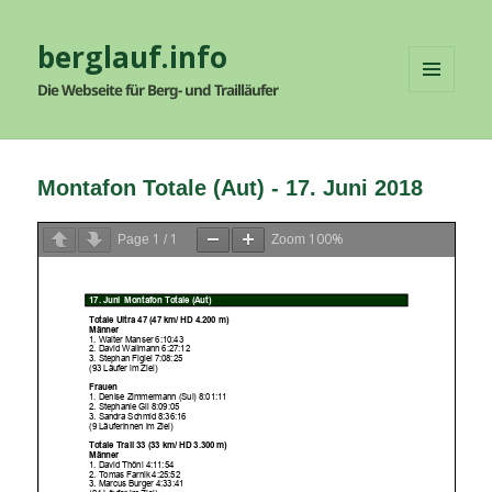
berglauf.info
Die Webseite für Berg- und Trailläufer
MENÜ
UND
WIDGETS
Montafon Totale (Aut) - 17. Juni 2018
1
1
100%
Page
/
Zoom