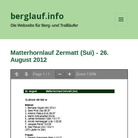
berglauf.info
Die Webseite für Berg- und Trailläufer
MENÜ
UND
WIDGETS
Matterhornlauf Zermatt (Sui) - 26.
August 2012
1
1
100%
Page
/
Zoom