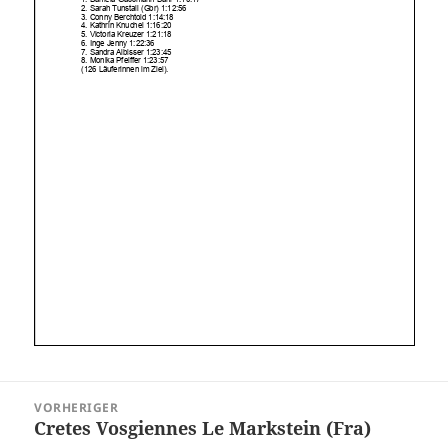
Beitragsnavigation
VORHERIGER
Cretes Vosgiennes Le Markstein (Fra)
Vorheriger