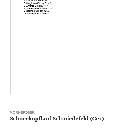
Beitragsnavigation
VORHERIGER
Schneekopflauf Schmiedefeld (Ger)
Vorheriger
Beitrag: