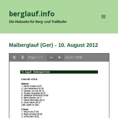
berglauf.info
Die Webseite für Berg- und Trailläufer
MENÜ
UND
WIDGETS
Malberglauf (Ger) - 10. August 2012
1
1
100%
Page
/
Zoom