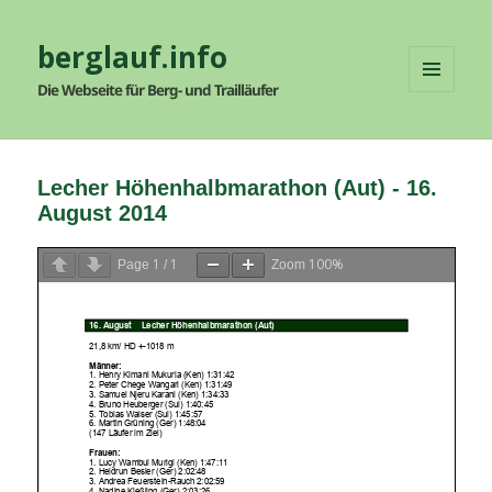
berglauf.info
Die Webseite für Berg- und Trailläufer
MENÜ
UND
WIDGETS
Lecher Höhenhalbmarathon (Aut) - 16.
August 2014
1
1
100%
Page
/
Zoom