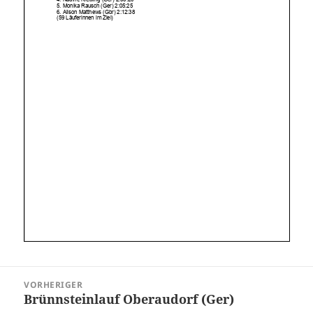
Beitragsnavigation
VORHERIGER
Brünnsteinlauf Oberaudorf (Ger)
Vorheriger