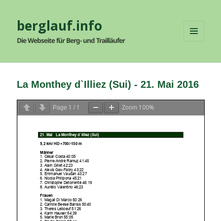
berglauf.info
Die Webseite für Berg- und Trailläufer
MENÜ
UND
WIDGETS
La Monthey d`Illiez (Sui) - 21. Mai 2016
1
1
100%
Page
/
Zoom