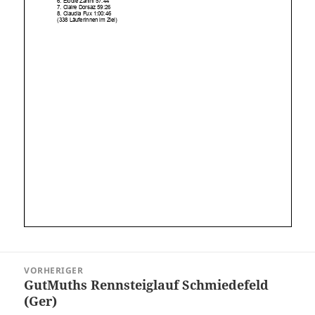
Beitragsnavigation
VORHERIGER
GutMuths Rennsteiglauf Schmiedefeld
Vorheriger
(Ger)
Beitrag: