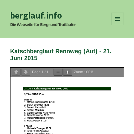
berglauf.info
Die Webseite für Berg- und Trailläufer
MENÜ
UND
WIDGETS
Katschberglauf Rennweg (Aut) - 21.
Juni 2015
1
1
100%
Page
/
Zoom