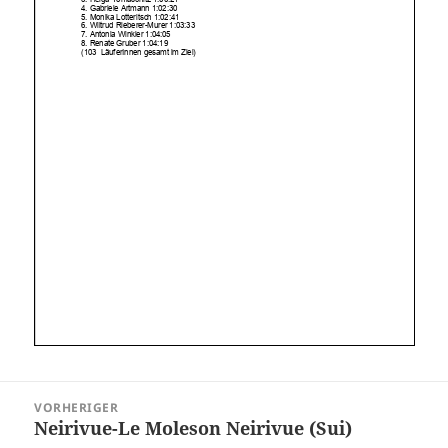
Beitragsnavigation
VORHERIGER
Neirivue-Le Moleson Neirivue (Sui)
Vorheriger