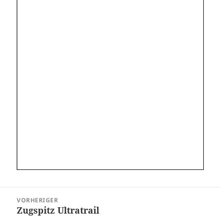
Beitragsnavigation
VORHERIGER
Zugspitz Ultratrail
Vorheriger