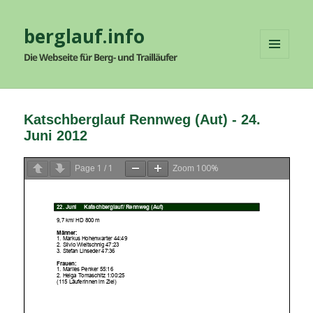
berglauf.info
Die Webseite für Berg- und Trailläufer
MENÜ
UND
WIDGETS
Katschberglauf Rennweg (Aut) - 24.
Juni 2012
1
1
100%
Page
/
Zoom