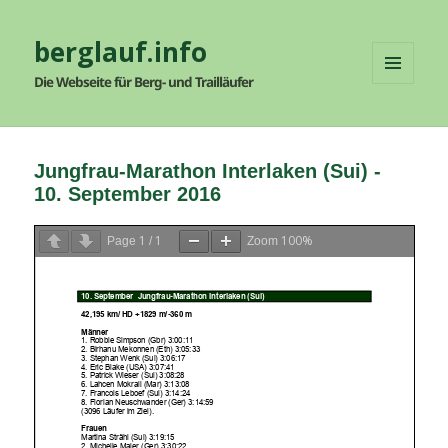
berglauf.info
Die Webseite für Berg- und Trailläufer
MENÜ
UND
WIDGETS
Jungfrau-Marathon Interlaken (Sui) -
10. September 2016
1
1
100%
Page
/
Zoom