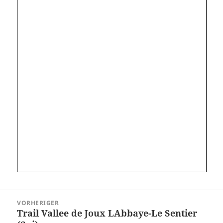
Beitragsnavigation
VORHERIGER
Trail Vallee de Joux LAbbaye-Le Sentier
Vorheriger