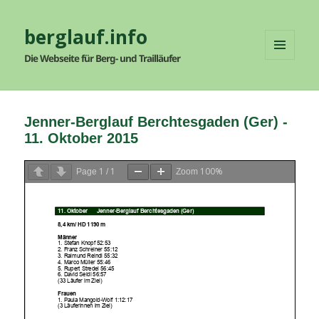
berglauf.info
Die Webseite für Berg- und Trailläufer
MENÜ
UND
WIDGETS
Jenner-Berglauf Berchtesgaden (Ger) -
11. Oktober 2015
1
1
100%
Page
/
Zoom