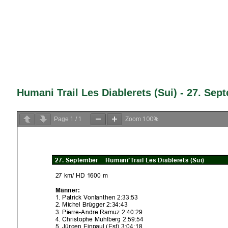
Humani Trail Les Diablerets (Sui) - 27. Sep
1
1
100%
Page
/
Zoom