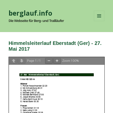
berglauf.info
Die Webseite für Berg- und Trailläufer
MENÜ
UND
WIDGETS
Himmelsleiterlauf Eberstadt (Ger) - 27.
Mai 2017
1
1
100%
Page
/
Zoom