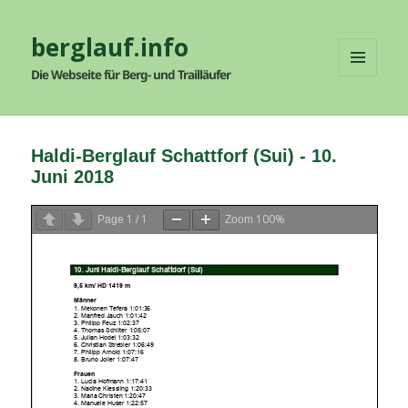
berglauf.info
Die Webseite für Berg- und Trailläufer
MENÜ
UND
WIDGETS
Haldi-Berglauf Schattforf (Sui) - 10.
Juni 2018
1
1
100%
Page
/
Zoom