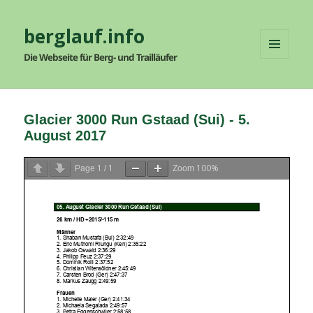
berglauf.info
Die Webseite für Berg- und Trailläufer
MENÜ
UND
WIDGETS
Glacier 3000 Run Gstaad (Sui) - 5.
August 2017
1
1
100%
Page
/
Zoom